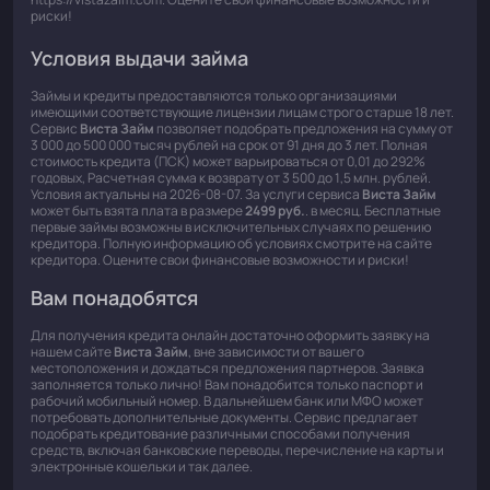
риски!
Условия выдачи займа
Займы и кредиты предоставляются только организациями
имеющими соответствующие лицензии лицам строго старше 18 лет.
Сервис
Виста Займ
позволяет подобрать предложения на сумму от
3 000 до 500 000 тысяч рублей на срок от 91 дня до 3 лет. Полная
стоимость кредита (ПСК) может варьироваться от 0,01 до 292%
годовых, Расчетная сумма к возврату от 3 500 до 1,5 млн. рублей.
Условия актуальны на 2026-08-07. За услуги сервиса
Виста Займ
может быть взята плата в размере
2499 руб.
. в месяц. Бесплатные
первые займы возможны в исключительных случаях по решению
кредитора. Полную информацию об условиях смотрите на сайте
кредитора. Оцените свои финансовые возможности и риски!
Вам понадобятся
Для получения кредита онлайн достаточно оформить заявку на
нашем сайте
Виста Займ
, вне зависимости от вашего
местоположения и дождаться предложения партнеров. Заявка
заполняется только лично! Вам понадобится только паспорт и
рабочий мобильный номер. В дальнейшем банк или МФО может
потребовать дополнительные документы. Сервис предлагает
подобрать кредитование различными способами получения
средств, включая банковские переводы, перечисление на карты и
электронные кошельки и так далее.