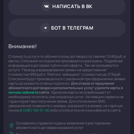
НАПИСАТЬ В ВК
БОТ В ТЕЛЕГРАМ
Внимание!
Стоимость услуги по абонентскому договору составляет 2499 руб. в
месяц. Списания по подписке производятся раз в день. Подробная
информация в договоре публичной оферты. Так же оказываются
услуги "Помощь в формировании заявки на кредитование"
стоимостью 999 руб и "Рейтинг заёмщика" стоимостью до 379 руб.
Списания будут производиться с указанной при оформлении заявки
карты до момента отмены подписки.
Для отказа от продления
абонентского договора и дополнительных услуг удалите карты в
личном кабинете
сайта.
Удаление карты не освобождает от
необходимости оплаты уже оказанных услуг. Активация сервиса не
гарантирует вам получение займа. Для отключения SMS
уведомлений позвоните с номера, указанного в заявке, на горячую
линию
8 (495) 150-01-46
либо отключите в личном кабинете сайта.
Основания и правила подачи заявления о расторжении
абонентского договора оказания услуг