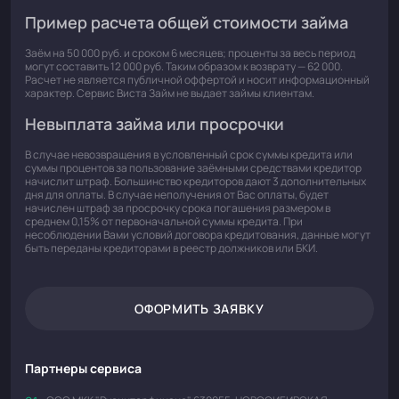
Пример расчета общей стоимости займа
Заём на 50 000 руб. и сроком 6 месяцев; проценты за весь период
могут составить 12 000 руб. Таким образом к возврату — 62 000.
Расчет не является публичной оффертой и носит информационный
характер. Сервис Виста Займ не выдает займы клиентам.
Невыплата займа или просрочки
В случае невозвращения в условленный срок суммы кредита или
суммы процентов за пользование заёмными средствами кредитор
начислит штраф. Большинство кредиторов дают 3 дополнительных
дня для оплаты. В случае неполучения от Вас оплаты, будет
начислен штраф за просрочку срока погашения размером в
среднем 0,15% от первоначальной суммы кредита. При
несоблюдении Вами условий договора кредитования, данные могут
быть переданы кредиторами в реестр должников или БКИ.
ОФОРМИТЬ ЗАЯВКУ
Партнеры сервиса