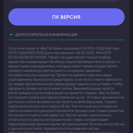
ПК ВЕРСИЯ
ДОПОЛНИТЕЛЬНАЯ ИНФОРМАЦИЯ
Услуги на проекте «Виста Займ» оказываются ООО «ЛИД Мастер»
ОГРН 1206300027636 Дата присвоения: 06.05.2020, ИНН/КПП
6319246592/631901001. Проект осуществляет только подбор
кредитов и микрокредитов между лицом желающим взять кредит, и
кредитными учреждениями, которые имеют право осуществлять
профессиональную деятельность по предоставлению
потребительских кредитов. Проект не является финансовым
учреждением, банком или кредитором, и не несёт ответственности
за любые заключенные договоры кредитования или условия. Чтобы
оформить заявку на получение займа, Вам необходимо пройти
регистрацию и аутентификацию на проекте. Сервис «Виста Займ»
использует cookie для предоставления услуг. Условия хранения или
доступа к cookie Вы можете настроить в своём браузере. Сервис
предназначен для лиц старше 18 лет. Расчет в калькуляторах на
сайте основан на среднем показателе процентной ставки кредитов.
Не является публичной офертой. Расчет может значительно
отличаться от реальной процентной ставки, которая будет
предложена вам финансовыми организациями. Если вы не согласны
с данной политикой, прекратите пользование сайтом
https://vistazaim.com. Оцените свои финансовые возможности и