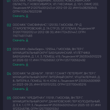
ООО МКК "Русинтерфинанс", 630055, НОВОСИБИРСКАЯ
ОБЛАСТЬ, Г. НОВОСИБИРСК, УЛ. ГНЕСИНЫХ, Д. 10/1, ОФИС 202,
Лицензия № 2120754001243 от 2012-03-22, ИНН 5408292849,
ОГРН 1125476023298
Скачать
ООО МКК "СМСФИНАНС", 125130, Г.МОСКВА, ПР-Д
СТАРОПЕТРОВСКИЙ, Д. 7А СТР 25, ЭТ 3 ПОМ 8, Лицензия №
3120177002032 от 2012-08-30, ИНН 7724351447, ОГРН
1167746117483
Скачать
ООО МКК «Займ Бюро», 129344, Г.МОСКВА, ВН.ТЕР.Г.
МУНИЦИПАЛЬНЫЙ ОКРУГ БАБУШКИНСКИЙ, УЛ ЛЁТЧИКА
БАБУШКИНА, Д. 1, К. 3, ПОМЕЩ. 419, Лицензия № 2603045010229
от 2026-02-17, ИНН 7716256567, ОГРН 1257700562492
Скачать
ООО МКК "М-ДЕНЬГИ" , 191187, Г.САНКТ-ПЕТЕРБУРГ, ВН.ТЕР.Г.
МУНИЦИПАЛЬНЫЙ ОКРУГ ЛИТЕЙНЫЙ ОКРУГ, УЛ ШПАЛЕРНАЯ, Д.
8, ЛИТЕРА А, ПОМЕЩ. 16-Н, КОМ. 4, Лицензия № 2303045009991
от 2023-09-25, ИНН 9703151232, ОГРН 1237700493216
Скачать
ООО МКК "КРЕДИТНАУ", 115191, Г.МОСКВА, ВН.ТЕР.Г.
МУНИЦИПАЛЬНЫЙ ОКРУГ ДАНИЛОВСКИЙ, ПЕР ХОЛОДИЛЬНЫЙ,
Д. 3, К. 1, СТР. 3, Лицензия № 2503045010140 от 2025-03-27, ИНН
9723246796, ОГРН 1257700015341