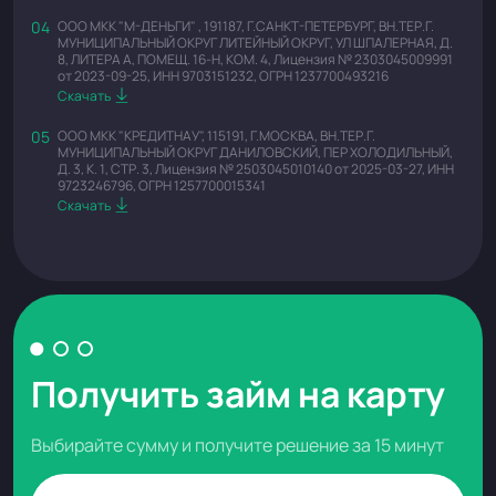
ООО МКК "М-ДЕНЬГИ" , 191187, Г.САНКТ-ПЕТЕРБУРГ, ВН.ТЕР.Г.
МУНИЦИПАЛЬНЫЙ ОКРУГ ЛИТЕЙНЫЙ ОКРУГ, УЛ ШПАЛЕРНАЯ, Д.
8, ЛИТЕРА А, ПОМЕЩ. 16-Н, КОМ. 4, Лицензия № 2303045009991
от 2023-09-25, ИНН 9703151232, ОГРН 1237700493216
Скачать
ООО МКК "КРЕДИТНАУ", 115191, Г.МОСКВА, ВН.ТЕР.Г.
МУНИЦИПАЛЬНЫЙ ОКРУГ ДАНИЛОВСКИЙ, ПЕР ХОЛОДИЛЬНЫЙ,
Д. 3, К. 1, СТР. 3, Лицензия № 2503045010140 от 2025-03-27, ИНН
9723246796, ОГРН 1257700015341
Скачать
Получить займ на карту
Выбирайте сумму и получите решение за 15 минут