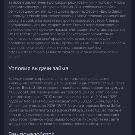
за любые заключенные договоры кредитования или условия. Чтобы
оформить заявку на получение займа, Вам необходимо пройти
регистрацию и аутентификацию на проекте. Сервис «Виста Займ»
использует cookie для предоставления услуг. Условия хранения или
доступа к cookie Вы можете настроить в своём браузере. Сервис
предназначен для лиц старше 18 лет. Расчет в калькуляторах на
сайте основан на среднем показателе процентной ставки кредитов.
Не является публичной офертой. Расчет может значительно
отличаться от реальной процентной ставки, которая будет
предложена вам финансовыми организациями. Если вы не согласны
с данной политикой, прекратите пользование сайтом
https://vistazaim.com. Оцените свои финансовые возможности и
риски!
Условия выдачи займа
Займы и кредиты предоставляются только организациями
имеющими соответствующие лицензии лицам строго старше 18 лет.
Сервис
Виста Займ
позволяет подобрать предложения на сумму от
3 000 до 500 000 тысяч рублей на срок от 91 дня до 3 лет. Полная
стоимость кредита (ПСК) может варьироваться от 0,01 до 292%
годовых, Расчетная сумма к возврату от 3 500 до 1,5 млн. рублей.
Условия актуальны на 2026-08-07. За услуги сервиса
Виста Займ
может быть взята плата в размере
2499 руб.
. в месяц. Бесплатные
первые займы возможны в исключительных случаях по решению
кредитора. Полную информацию об условиях смотрите на сайте
кредитора. Оцените свои финансовые возможности и риски!
Вам понадобятся