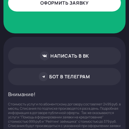
ОФОРМИТЬ ЗАЯВКУ
НАПИСАТЬ В ВК
БОТ В ТЕЛЕГРАМ
Внимание!
Стоимость услуги по абонентскому договору составляет 2499 руб. в
месяц. Списания по подписке производятся раз в день. Подробная
информация в договоре публичной оферты. Так же оказываются
услуги "Помощь в формировании заявки на кредитование"
стоимостью 999 руб и "Рейтинг заёмщика" стоимостью до 379 руб.
Списания будут производиться с указанной при оформлении заявки