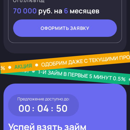
От 0.01% в год
70 000
руб. на
6
месяцев
ОФОРМИТЬ ЗАЯВКУ
ОДОБРИМ ДАЖЕ С ТЕКУЩИМИ
РОЧКАМИ
АКЦИЯ
 0.5%
1-Й ЗАЙМ В ПЕРВЫЕ 5 МИНУТ 0.5%
А
Предложение доступно до:
00
04
49
Успей взять займ