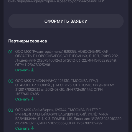
быть переданы кредиторами в реестр должников или БКИ.
ОФОРМИТЬ ЗАЯВКУ
Партнеры сервиса
ООО МКК "Русинтерфинанс", 630055, НОВОСИБИРСКАЯ
ОБЛАСТЬ, Г. НОВОСИБИРСК, УЛ. ГНЕСИНЫХ, Д. 10/1, ОФИС 202,
Лицензия № 2120754001243 от 2012-03-22, ИНН 5408292849,
ОГРН 1125476023298
Скачать
ООО МКК "СМСФИНАНС", 125130, Г.МОСКВА, ПР-Д
СТАРОПЕТРОВСКИЙ, Д. 7А СТР 25, ЭТ 3 ПОМ 8, Лицензия №
3120177002032 от 2012-08-30, ИНН 7724351447, ОГРН
1167746117483
Скачать
ООО МКК «Займ Бюро», 129344, Г.МОСКВА, ВН.ТЕР.Г.
МУНИЦИПАЛЬНЫЙ ОКРУГ БАБУШКИНСКИЙ, УЛ ЛЁТЧИКА
БАБУШКИНА, Д. 1, К. 3, ПОМЕЩ. 419, Лицензия № 2603045010229
от 2026-02-17, ИНН 7716256567, ОГРН 1257700562492
Скачать