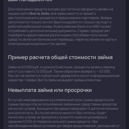
Для получения кредита онлайн достаточно оформить заявку на
нашем сайте
Виста Займ
, вне зависимости от вашего
местоположения и дождаться предложения партнеров. Заявка
заполняется только лично! Вам понадобится только паспорт и
рабочий мобильный номер. В дальнейшем банк или МФО может
потребовать дополнительные документы. Сервис предлагает
подобрать кредитование различными способами получения
средств, включая банковские переводы, перечисление на карты и
электронные кошельки и так далее.
Пример расчета общей стоимости займа
Заём на 50 000 руб. и сроком 6 месяцев; проценты за весь период
могут составить 12 000 руб. Таким образом к возврату — 62 000.
Расчет не является публичной оффертой и носит информационный
характер. Сервис Виста Займ не выдает займы клиентам.
Невыплата займа или просрочки
В случае невозвращения в условленный срок суммы кредита или
суммы процентов за пользование заёмными средствами кредитор
начислит штраф. Большинство кредиторов дают 3 дополнительных
дня для оплаты. В случае неполучения от Вас оплаты, будет
начислен штраф за просрочку срока погашения размером в
среднем 0,15% от первоначальной суммы кредита. При
несоблюдении Вами условий договора кредитования, данные могут