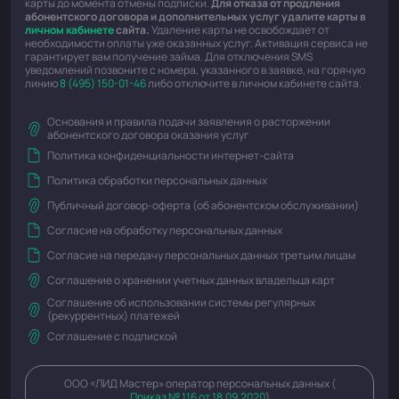
карты до момента отмены подписки.
Для отказа от продления
абонентского договора и дополнительных услуг удалите карты в
личном кабинете
сайта.
Удаление карты не освобождает от
необходимости оплаты уже оказанных услуг. Активация сервиса не
гарантирует вам получение займа. Для отключения SMS
уведомлений позвоните с номера, указанного в заявке, на горячую
линию
8 (495) 150-01-46
либо отключите в личном кабинете сайта.
Основания и правила подачи заявления о расторжении
абонентского договора оказания услуг
Политика конфиденциальности интернет-сайта
Политика обработки персональных данных
Публичный договор-оферта (об абонентском обслуживании)
Согласие на обработку персональных данных
Согласие на передачу персональных данных третьим лицам
Соглашение о хранении учетных данных владельца карт
Соглашение об использовании системы регулярных
(рекуррентных) платежей
Соглашение с подпиской
ООО «ЛИД Мастер» оператор персональных данных (
Приказ № 116 от 18.09.2020
)